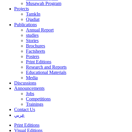
Musawah Program
Projects
TamkIn
Qiadiat
Publications
Annual Report
studies
Stories
Brochures
Factsheets
Posters
Print Editions
Research and Reports
Educational Materials
Media
Discussions
Announcements
Jobs
Competitions
Trainings
Contact Us
عربي
Print Editions
Visual Editions